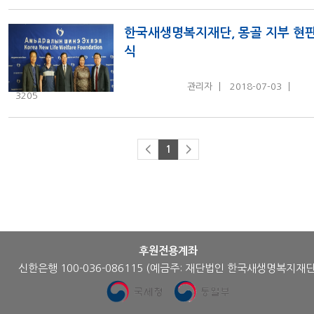
한국새생명복지재단, 몽골 지부 현
식
관리자
2018-07-03
3205
<
1
>
후원전용계좌
신한은행 100-036-086115
(예금주: 재단법인 한국새생명복지재단