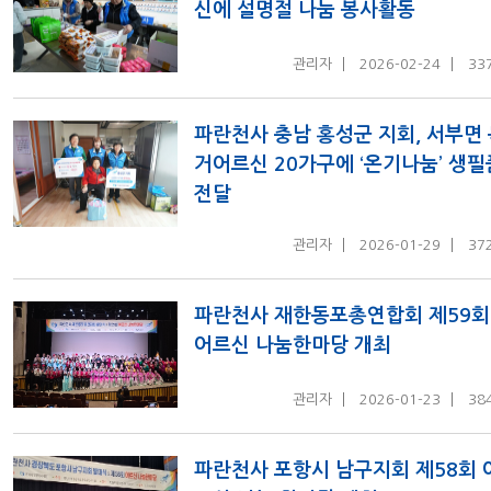
신에 설명절 나눔 봉사활동
관리자
2026-02-24
33
파란천사 충남 홍성군 지회, 서부면
거어르신 20가구에 ‘온기나눔’ 생필
전달
관리자
2026-01-29
37
파란천사 재한동포총연합회 제59회
어르신 나눔한마당 개최
관리자
2026-01-23
38
파란천사 포항시 남구지회 제58회 