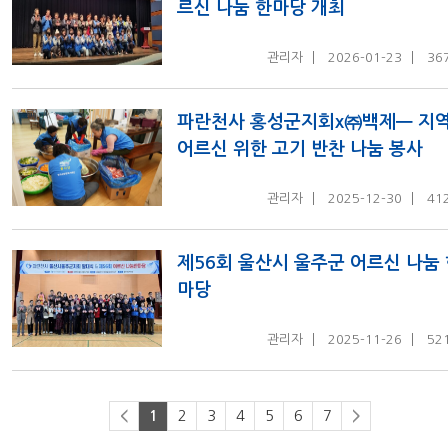
르신 나눔 한마당 개최
관리자
2026-01-23
36
파란천사 홍성군지회x㈜백제ㅡ 지
어르신 위한 고기 반찬 나눔 봉사
관리자
2025-12-30
41
제56회 울산시 울주군 어르신 나눔
마당
관리자
2025-11-26
52
2
3
4
5
6
7
<
1
>