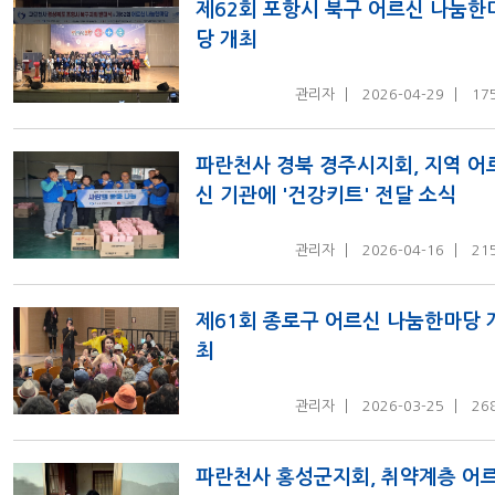
제62회 포항시 북구 어르신 나눔한
당 개최
관리자
2026-04-29
17
파란천사 경북 경주시지회, 지역 어
신 기관에 '건강키트' 전달 소식
관리자
2026-04-16
21
제61회 종로구 어르신 나눔한마당 
최
관리자
2026-03-25
26
파란천사 홍성군지회, 취약계층 어