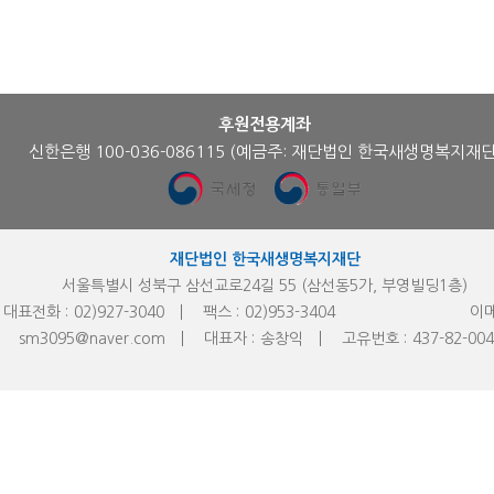
후원전용계좌
신한은행 100-036-086115
(예금주: 재단법인 한국새생명복지재단
재단법인 한국새생명복지재단
서울특별시 성북구 삼선교로24길 55 (삼선동5가, 부영빌딩1층)
대표전화 :
02)927-3040
팩스 :
02)953-
3404
이메
sm3095@naver.com
대표자 :
송창익
고유번호 :
437-82-00