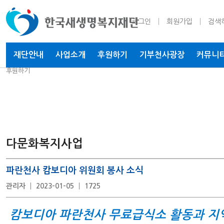
로그인
회원가입
검색
재단안내
사업소개
후원하기
기부천사
광장
커뮤니
후원하기
다문화복지사업
파란천사 캄보디아 위원회 봉사 소식
관리자
2023-01-05
1725
캄보디아 파란천사 무료급식소 활동과 지