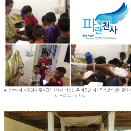
▲
캄보디아 파란천사 무료급식소에서 시엠립 주 바콩군 저소득가정 어린이들에게
일 무료 도시락 나눔