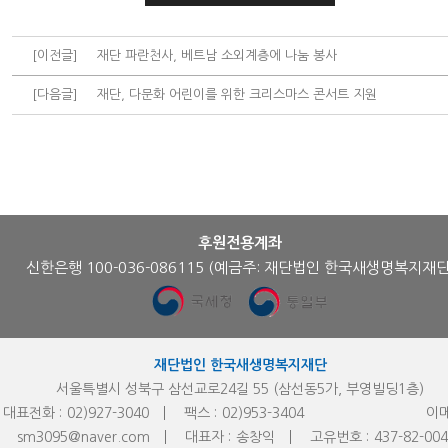
[이전글]
재단 파란천사, 베트남 소외계층에 나눔 봉사
[다음글]
재단, 다문화 어린이를 위한 크리스마스 콘서트 지원
후원전용계좌
신한은행 100-036-086115
(예금주: 재단법인 한국새생명복지재단
재단법인 한국새생명복지재단
서울특별시 성북구 삼선교로24길 55 (삼선동5가, 부영빌딩1층)
대표전화 :
02)927-3040
팩스 :
02)953-
3404
이메
sm3095@naver.com
대표자 :
송창익
고유번호 :
437-82-00