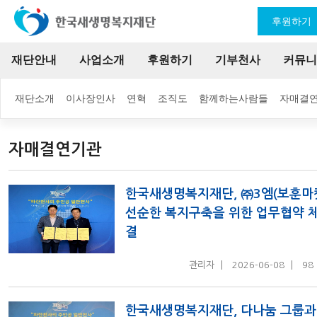
후원하기
재단안내
사업소개
후원하기
기부천사
커뮤니
재단소개
이사장인사
연혁
조직도
함께하는사람들
자매결
자매결연기관
한국새생명복지재단, ㈜3엠(보훈마
선순한 복지구축을 위한 업무협약 
결
관리자
2026-06-08
98
한국새생명복지재단, 다나눔 그룹과