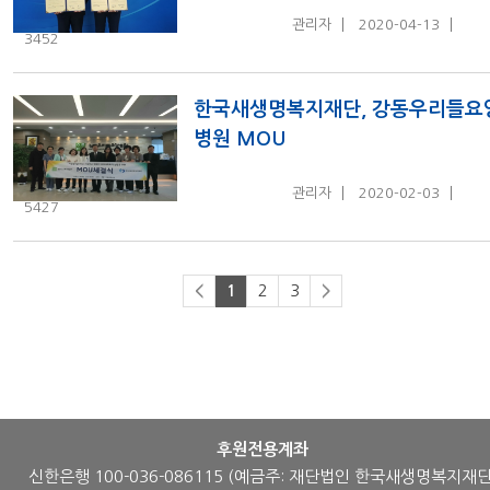
관리자
2020-04-13
3452
한국새생명복지재단, 강동우리들요
병원 MOU
관리자
2020-02-03
5427
2
3
<
1
>
후원전용계좌
신한은행 100-036-086115
(예금주: 재단법인 한국새생명복지재단