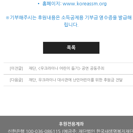
• 홈페이지: www.koreassm.org
※기부해주시는 후원내용은 소득공제용 기부금 영수증을 발급해
립니다.
목록
[이전글]
재단, <우크라이나 어린이 돕기> 공연 공동주최
[다음글]
재단, 우크라이나 대사관에 난민어린이를 위한 후원금 전달
후원전용계좌
신한은행 100-036-086115
(예금주: 재단법인 한국새생명복지재단