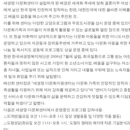
새생명 다문화센터가 설립하게 된 배경은 세계화 추세에 맞춰 결혼이주 여성 
에게 낯선 한국 땅에 안전하게 정착하는 한편, 대한민국에 대한 올바른 이해를
고 배움의 갈증을 해소시켜 주고자 추진된 것.
이를 위해 센터는 다양한 교양프로그램과 무료도서관을 상시 운영 중에 있으
다문화가족과 아이들이 자유롭게 활용할 수 있는 글로벌화 열린 장으로 개방
다. 또 한글 어휘력이 상대적으로 떨어지는 다문화 아동들을 위한 미니도서관
운영하고 있으며 석관동과 장위동주변에 거주하고 있는 다문화 아동을 위한 
나눔 및 독서지도 공동체 프로그램도 상설 운영 중에 있다.
한편 한국새생명복지재단은 2006년 7월에 설립, 희귀질환으로 고통 받는 어
환자들과 뜻하지 않은 사고로 가장이 된 소년소녀가장, 배움을 갈구하는 저소
층 자녀들, 사업실패 또는 실직으로 인해 거리고 내몰릴 수밖에 없는 노숙자
게 빛과 희망을 주기 위해 설립됐다.
배선희 센터장은 "새생명 다문화지원센터는 다문화 가족의 안정적인 정착과 
족생활을 지원하기 위해 여러 강좌를 제공하고 있다"며 "센터가 다양하고 종
인 서비스로 다문화가족들의 삶을 윤택하고 건강하게 덧칠할 수 있도록 디딤
역할을 하겠다"고 말했다.
다음은 새생명 다문화센터에서 운영중인 프로그램 강좌내용.
△뜨개방(월요일 오전 11시~오후 1시: 일상 생활용품 및 다양한 작품 활동)
△도형상담(화요일 오전 11시~오후 1시 : 도형의 형태와 배치에 따른 기질분석과
담)