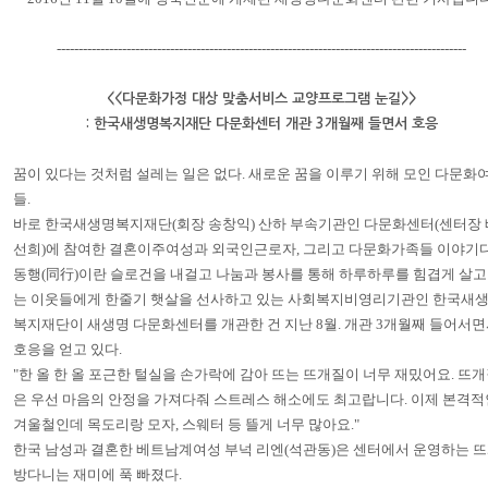
----------------------------------------------------------------------------------------------
<<다문화가정 대상 맞춤서비스 교양프로그램 눈길>>
: 한국새생명복지재단 다문화센터 개관 3개월째 들면서 호응
꿈이 있다는 것처럼 설레는 일은 없다. 새로운 꿈을 이루기 위해 모인 다문화
들.
바로 한국새생명복지재단(회장 송창익) 산하 부속기관인 다문화센터(센터장 
선희)에 참여한 결혼이주여성과 외국인근로자, 그리고 다문화가족들 이야기다
동행(同行)이란 슬로건을 내걸고 나눔과 봉사를 통해 하루하루를 힘겹게 살고
는 이웃들에게 한줄기 햇살을 선사하고 있는 사회복지비영리기관인 한국새
복지재단이 새생명 다문화센터를 개관한 건 지난 8월. 개관 3개월째 들어서
호응을 얻고 있다.
"한 올 한 올 포근한 털실을 손가락에 감아 뜨는 뜨개질이 너무 재밌어요. 뜨
은 우선 마음의 안정을 가져다줘 스트레스 해소에도 최고랍니다. 이제 본격적
겨울철인데 목도리랑 모자, 스웨터 등 뜰게 너무 많아요."
한국 남성과 결혼한 베트남계여성 부넉 리엔(석관동)은 센터에서 운영하는 
방다니는 재미에 푹 빠졌다.