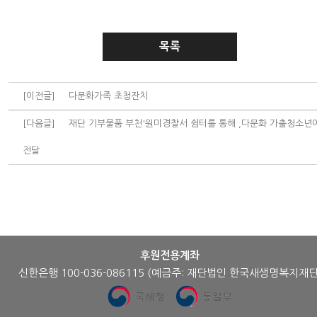
목록
[이전글]
다문화가족 초청잔치
[다음글]
재단 기부물품 부천'원미경찰서 쉼터를 통해 ,다문화 가출청소년
전달
후원전용계좌
신한은행 100-036-086115
(예금주: 재단법인 한국새생명복지재단