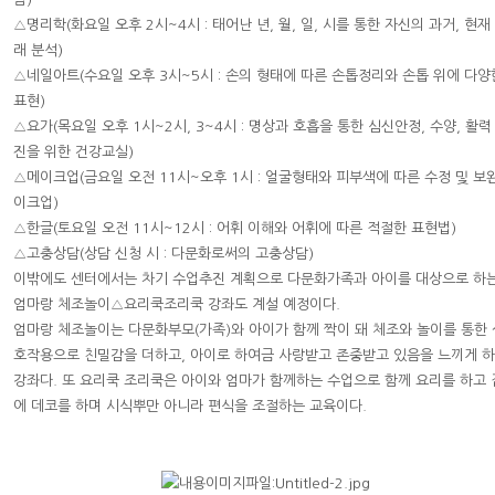
△명리학(화요일 오후 2시~4시 : 태어난 년, 월, 일, 시를 통한 자신의 과거, 현재
래 분석)
△네일아트(수요일 오후 3시~5시 : 손의 형태에 따른 손톱정리와 손톱 위에 다양
표현)
△요가(목요일 오후 1시~2시, 3~4시 : 명상과 호흡을 통한 심신안정, 수양, 활력
진을 위한 건강교실)
△메이크업(금요일 오전 11시~오후 1시 : 얼굴형태와 피부색에 따른 수정 및 보
이크업)
△한글(토요일 오전 11시~12시 : 어휘 이해와 어휘에 따른 적절한 표현법)
△고충상담(상담 신청 시 : 다문화로써의 고충상담)
이밖에도 센터에서는 차기 수업추진 계획으로 다문화가족과 아이를 대상으로 하
엄마랑 체조놀이△요리쿡조리쿡 강좌도 계설 예정이다.
엄마랑 체조놀이는 다문화부모(가족)와 아이가 함께 짝이 돼 체조와 놀이를 통한 
호작용으로 친밀감을 더하고, 아이로 하여금 사랑받고 존중받고 있음을 느끼게 
강좌다. 또 요리쿡 조리쿡은 아이와 엄마가 함께하는 수업으로 함께 요리를 하고
에 데코를 하며 시식뿌만 아니라 편식을 조절하는 교육이다.