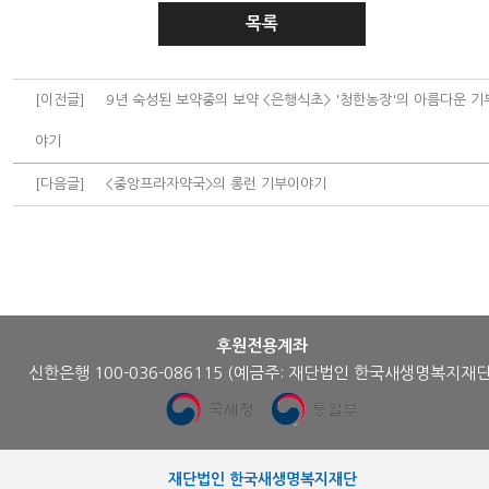
목록
[이전글]
9년 숙성된 보약중의 보약 <은행식초> '청한농장'의 아름다운 기
야기
[다음글]
<중앙프라자약국>의 롱런 기부이야기
후원전용계좌
신한은행 100-036-086115
(예금주: 재단법인 한국새생명복지재단
재단법인 한국새생명복지재단