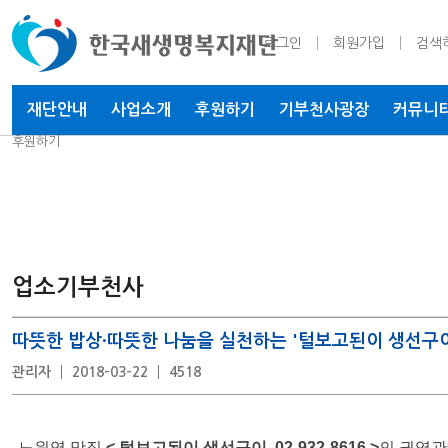
로그인
회원가입
검색
재단안내
사업소개
후원하기
기부천사
광장
커뮤니
후원하기
업소기부천사
따뜻한 밥상·따뜻한 나눔을 실천하는 '털보고된이 생선구이
관리자
2018-03-22
4518
노원역 맛집
< 털보고된이 생선구이 02-932-8616 >
의 권영