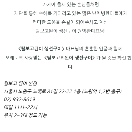
가게에 줄서 있는 손님들처럼
재단을 통해 수혜를 기다리고 있는 많은 난치병환아들에게
커다란 도움을 손길이 되어주시고 계신
털보고된이 생선구이 권영관대표님!
대표님의 훈훈한 인품과 함께
<털보고된이 생선구이>
오래도
록 사랑받는
가
될 것을 확신 
<털보고되된이 생선구이>
다.
털보고 된이 본점
서울시 노원구 노해로 81길 22-22 1층 (노원역 1,2번 출구)
02) 932-8619
매일 11시~22시
주차 2~3대 정도 가능