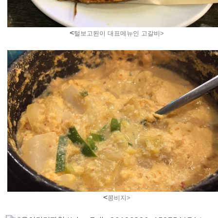
<
털보고된이 대표메뉴인 고갈비>
<
콩비지>