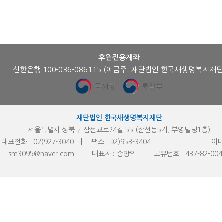
후원전용계좌
신한은행 100-036-086115
(예금주: 재단법인 한국새생명복지재단
재단법인 한국새생명복지재단
서울특별시 성북구 삼선교로24길 55 (삼선동5가, 부영빌딩1층)
대표전화 :
02)927-3040
팩스 :
02)953-
3404
이메
sm3095@naver.com
대표자 :
송창익
고유번호 :
437-82-00